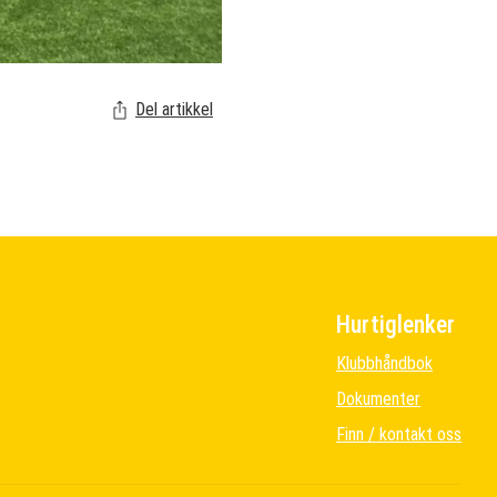
Del artikkel
Hurtiglenker
Klubbhåndbok
Dokumenter
Finn / kontakt oss