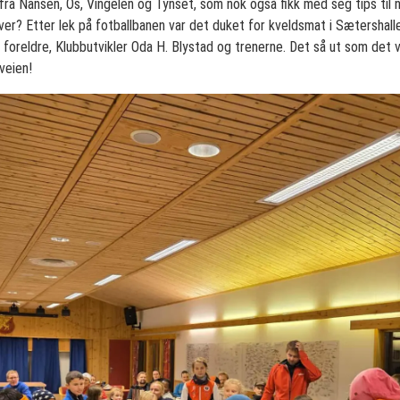
fra Nansen, Os, Vingelen og Tynset, som nok også fikk med seg tips til n
er? Etter lek på fotballbanen var det duket for kveldsmat i Sætershall
oreldre, Klubbutvikler Oda H. Blystad og trenerne. Det så ut som det va
veien!