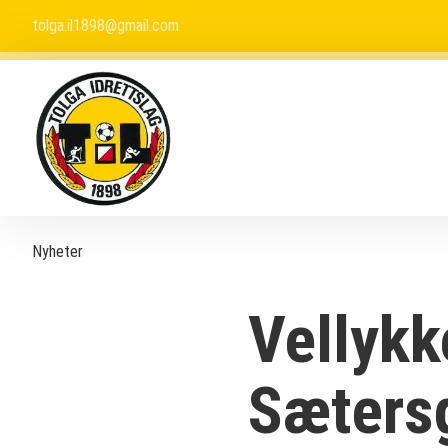
tolga.il1898@gmail.com
Nyheter
Vellykk
Sæters