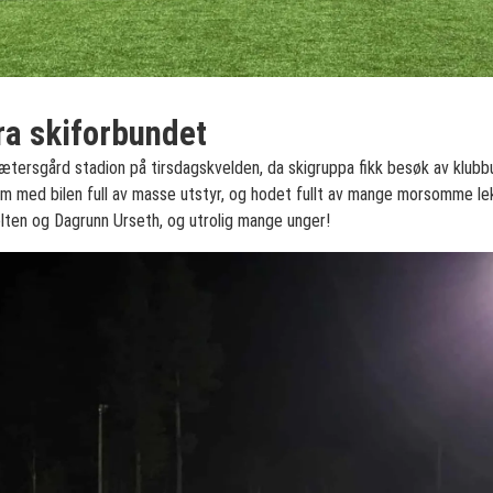
fra skiforbundet
ætersgård stadion på tirsdagskvelden, da skigruppa fikk besøk av klubb
m med bilen full av masse utstyr, og hodet fullt av mange morsomme l
lten og Dagrunn Urseth, og utrolig mange unger!