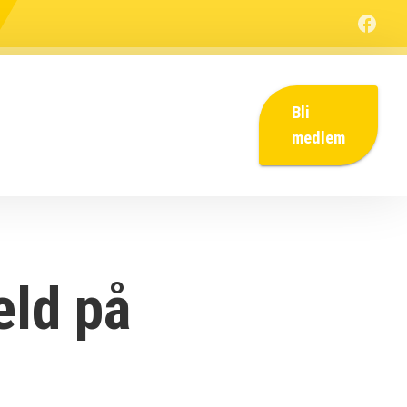
Bli
medlem
eld på