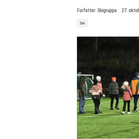
Forfatter:
Skigruppa
27. okto
Ski